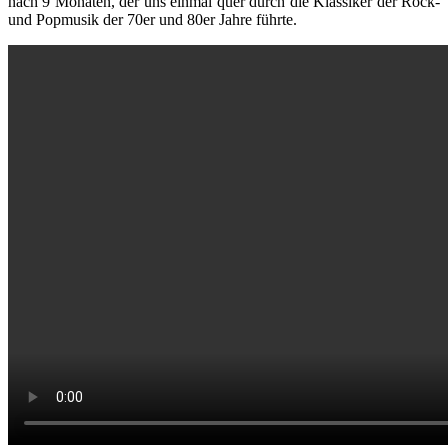
nach 9 Monaten, der uns einmal quer durch die Klassiker der Rock-
und Popmusik der 70er und 80er Jahre führte.