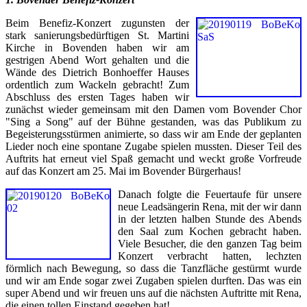
Beim Benefiz-Konzert zugunsten der
stark sanierungsbedürftigen St. Martini
Kirche in Bovenden haben wir am
gestrigen Abend Wort gehalten und die
Wände des Dietrich Bonhoeffer Hauses
ordentlich zum Wackeln gebracht! Zum
Abschluss des ersten Tages haben wir
zunächst wieder gemeinsam mit den Damen vom Bovender Chor
"Sing a Song" auf der Bühne gestanden, was das Publikum zu
Begeisterungsstürmen animierte, so dass wir am Ende der geplanten
Lieder noch eine spontane Zugabe spielen mussten. Dieser Teil des
Auftrits hat erneut viel Spaß gemacht und weckt große Vorfreude
auf das Konzert am 25. Mai im Bovender Bürgerhaus!
Danach folgte die Feuertaufe für unsere
neue Leadsängerin Rena, mit der wir dann
in der letzten halben Stunde des Abends
den Saal zum Kochen gebracht haben.
Viele Besucher, die den ganzen Tag beim
Konzert verbracht hatten, lechzten
förmlich nach Bewegung, so dass die Tanzfläche gestürmt wurde
und wir am Ende sogar zwei Zugaben spielen durften. Das was ein
super Abend und wir freuen uns auf die nächsten Auftritte mit Rena,
die einen tollen Einstand gegeben hat!