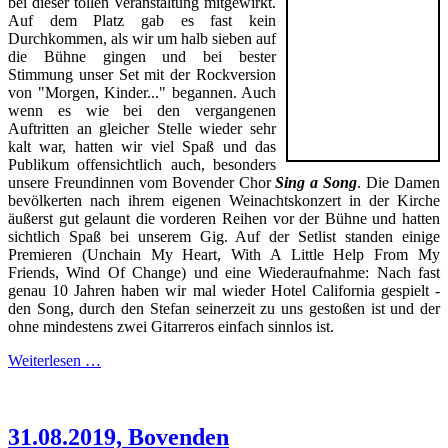
bei dieser tollen Veranstaltung mitgewirkt.
Auf dem Platz gab es fast kein
Durchkommen, als wir um halb sieben auf
die Bühne gingen und bei bester
Stimmung unser Set mit der Rockversion
von "Morgen, Kinder..." begannen. Auch
wenn es wie bei den vergangenen
Auftritten an gleicher Stelle wieder sehr
kalt war, hatten wir viel Spaß und das
Publikum offensichtlich auch, besonders
unsere Freundinnen vom Bovender Chor
Sing a Song
. Die Damen
bevölkerten nach ihrem eigenen Weinachtskonzert in der Kirche
äußerst gut gelaunt die vorderen Reihen vor der Bühne und hatten
sichtlich Spaß bei unserem Gig. Auf der Setlist standen einige
Premieren (Unchain My Heart, With A Little Help From My
Friends, Wind Of Change) und eine Wiederaufnahme: Nach fast
genau 10 Jahren haben wir mal wieder Hotel California gespielt -
den Song, durch den Stefan seinerzeit zu uns gestoßen ist und der
ohne mindestens zwei Gitarreros einfach sinnlos ist.
Weiterlesen …
31.08.2019, Bovenden