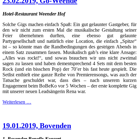
23.02.2019, Gö-Weende
Hotel-Restaurant Weender Hof
Solche Gigs machen einfach Spaß: Ein gut gelaunter Gastgeber, für
den wir nicht zum ersten Mal die musikalische Gestaltung seiner
Feier übernehmen durften, eine ebenso gut gelaunte
Partygesellschaft und natürlich eine Location, die einfach „Spitze“
ist – so könnte man die Randbedingungen des gestrigen Abends in
einem Satz zusammen fassen. Musikalisch gab’s eine klare Ansage:
„Alles was rockt!“, und sowas brauchen wir uns nicht zweimal
sagen zu lassen und haben dementsprechend 4 Sets mit dem besten
Rock (und ein bisschen Pop) der 70’er bis fast heute gespielt. Die
Setlist enthielt eine ganze Reihe von Premierensongs, was auch der
Tatsache geschuldet war, dass dies – nach unserem kurzen
Engagement beim BoBeKo vor 5 Wochen – der erste komplette Gig
mit unserer neuen Leadsängerin Rena war.
Weiterlesen …
19.01.2019, Bovenden
1. Bovender Benefiz-Konzert