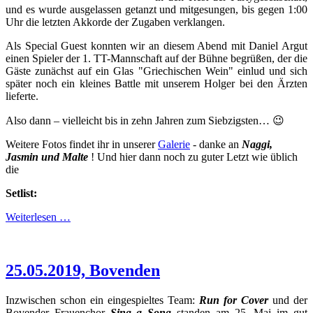
und es wurde ausgelassen getanzt und mitgesungen, bis gegen 1:00
Uhr die letzten Akkorde der Zugaben verklangen.
Als Special Guest konnten wir an diesem Abend mit Daniel Argut
einen Spieler der 1. TT-Mannschaft auf der Bühne begrüßen, der die
Gäste zunächst auf ein Glas "Griechischen Wein" einlud und sich
später noch ein kleines Battle mit unserem Holger bei den Ärzten
lieferte.
Also dann – vielleicht bis in zehn Jahren zum Siebzigsten… 😉
Weitere Fotos findet ihr in unserer
Galerie
- danke an
Naggi,
Jasmin und Malte
! Und hier dann noch zu guter Letzt wie üblich
die
Setlist:
Weiterlesen …
25.05.2019, Bovenden
Inzwischen schon ein eingespieltes Team:
Run for Cover
und der
Bovender Frauenchor
Sing a Song
standen am 25. Mai im gut