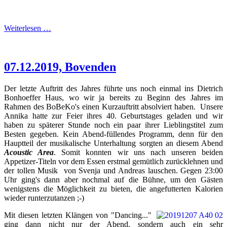
Weiterlesen …
07.12.2019, Bovenden
Der letzte Auftritt des Jahres führte uns noch einmal ins Dietrich
Bonhoeffer Haus, wo wir ja bereits zu Beginn des Jahres im
Rahmen des BoBeKo's einen Kurzauftritt absolviert haben. Unsere
Annika hatte zur Feier ihres 40. Geburtstages geladen und wir
haben zu späterer Stunde noch ein paar ihrer Lieblingstitel zum
Besten gegeben. Kein Abend-füllendes Programm, denn für den
Hauptteil der musikalische Unterhaltung sorgten an diesem Abend
Acoustic Area
. Somit konnten wir uns nach unseren beiden
Appetizer-Titeln vor dem Essen erstmal gemütlich zurücklehnen und
der tollen Musik von Svenja und Andreas lauschen. Gegen 23:00
Uhr ging's dann aber nochmal auf die Bühne, um den Gästen
wenigstens die Möglichkeit zu bieten, die angefutterten Kalorien
wieder runterzutanzen ;-)
Mit diesen letzten Klängen von "Dancing..."
ging dann nicht nur der Abend, sondern auch ein sehr