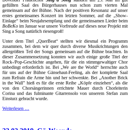
gefüllten Saal des Bürgerhauses nun schon zum vierten Mal
gemeinsam auf der Bühne. Nach der positiven Resonanz auf unser
erstes gemeinsames Konzert im letzten Sommer, auf die „Show-
Einlage“ beim Neujahrsempfang und die gemeinsamen Lieder beim
BoBeKo
im Januar war unsere Vorfreude auf dieses neue Projekt mit
Sing a Song natürlich riesengroß!
Unter dem Titel „QuerBeat“ stellten wir diesmal ein Programm
zusammen, bei dem wir quer durch diverse Musikrichtungen den
allergrößten Teil der Songs gemeinsam auf die Bühne brachten. In
dieser Zusammensetzung konnten wir auch einige große Titel der
Rock-/Pop-Geschichte angehen, für die ein stimmgewaltiger Chor
unbedingt erforderlich ist. Bei „We are the World“ herrschte auch
für uns auf der Bühne Gänsehaut-Feeling, als der komplette Saal
zum Refrain die Arme hin und her schwenkte. Bei „Another Brick
in the Wall” hieß es für die erste Reihe „Köpfe einziehen“, als die
von den Chorsängerinnen errichtete Mauer durch Chorleiterin
Corina und das fulminante Gitarrensolo von unserem Stefan zum
Einsturz gebracht wurde.
Weiterlesen …