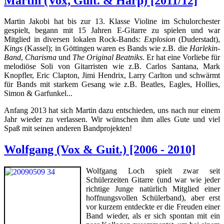
Martin (Vox, Guit. & Harp) [2011/12]
Martin Jakobi hat bis zur 13. Klasse Violine im Schulorchester
gespielt, begann mit 15 Jahren E-Gitarre zu spielen und war
Mitglied in diversen lokalen Rock-Bands:
Explosion
(Duderstadt),
Kings
(Kassel); in Göttingen waren es Bands wie z.B. die
Harlekin-
Band
,
Charisma
und
The Original Beatniks
. Er hat eine Vorliebe für
melodiöse Soli von Gitarristen wie z.B. Carlos Santana, Mark
Knopfler, Eric Clapton, Jimi Hendrix, Larry Carlton und schwärmt
für Bands mit starkem Gesang wie z.B. Beatles, Eagles, Hollies,
Simon & Garfunkel...
Anfang 2013 hat sich Martin dazu entschieden, uns nach nur einem
Jahr wieder zu verlassen. Wir wünschen ihm alles Gute und viel
Spaß mit seinen anderen Bandprojekten!
Wolfgang (Vox & Guit.) [2006 - 2010]
Wolfgang Loch spielt zwar seit
Schülerzeiten Gitarre (und war wie jeder
richtige Junge natürlich Mitglied einer
hoffnungsvollen Schülerband), aber erst
vor kurzem entdeckte er die Freuden einer
Band wieder, als er sich spontan mit ein