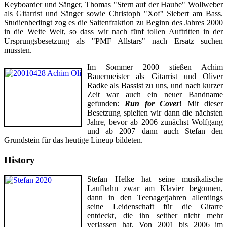
Keyboarder und Sänger, Thomas "Stern auf der Haube" Wollweber
als Gitarrist und Sänger sowie Christoph "Xof" Siebert am Bass.
Studienbedingt zog es die Saitenfraktion zu Beginn des Jahres 2000
in die Weite Welt, so dass wir nach fünf tollen Auftritten in der
Ursprungsbesetzung als "PMF Allstars" nach Ersatz suchen
mussten.
Im Sommer 2000 stießen Achim
Bauermeister als Gitarrist und Oliver
Radke als Bassist zu uns, und nach kurzer
Zeit war auch ein neuer Bandname
gefunden:
Run for Cover
! Mit dieser
Besetzung spielten wir dann die nächsten
Jahre, bevor ab 2006 zunächst Wolfgang
und ab 2007 dann auch Stefan den
Grundstein für das heutige Lineup bildeten.
History
Stefan Helke hat seine musikalische
Laufbahn zwar am Klavier begonnen,
dann in den Teenagerjahren allerdings
seine Leidenschaft für die Gitarre
entdeckt, die ihn seither nicht mehr
verlassen hat. Von 2001 bis 2006 im